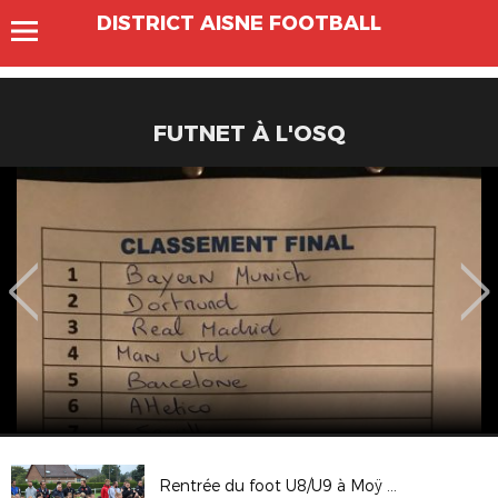
DISTRICT AISNE FOOTBALL
FUTNET À L'OSQ
Rentrée du foot U8/U9 à Moÿ de l'Aisne