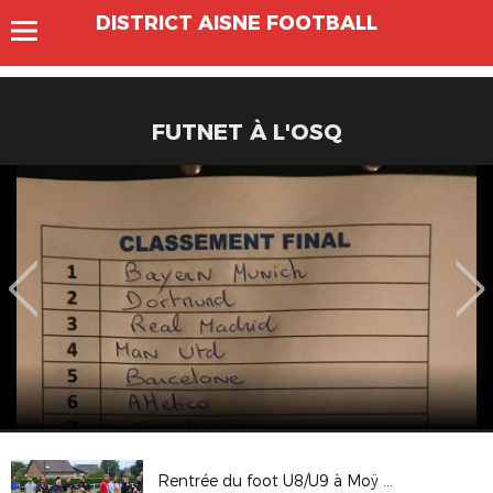
DISTRICT AISNE FOOTBALL
FUTNET À L'OSQ
Rentrée du foot U8/U9 à Moÿ de l'Aisne