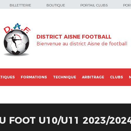
BILLETTERIE
BOUTIQUE
PORTAIL CLUBS
PORT
DISTRICT AISNE FOOTBALL
Bienvenue au district Aisne de football
TIQUES
FORMATIONS
TECHNIQUE
ARBITRAGE
CLUBS
U FOOT U10/U11 2023/202