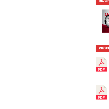
REJO
PROC