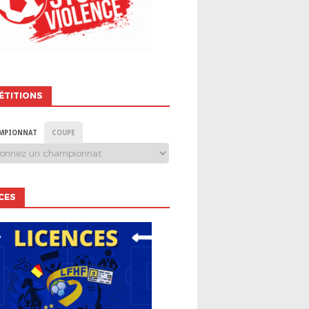
ÉTITIONS
FILLES
MPIONNAT
COUPE
AGEMENT FOOT À 8 FÉMIN
CES