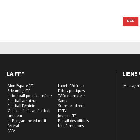
FFF
LA FFF
LIENS
Mon Espace FFF
Labels Fédéraux
Messageri
E-learning FFF
Fiches pratiques
Le football pour les enfants
TV Foot amateur
Football amateur
Santé
Football Féminin
Scores en direct
Guides dédiés au football
FFFTV
amateur
Joueurs FFF
Le Programme éducatif
Portail des officiels
fédéral
Nos formations
FAFA