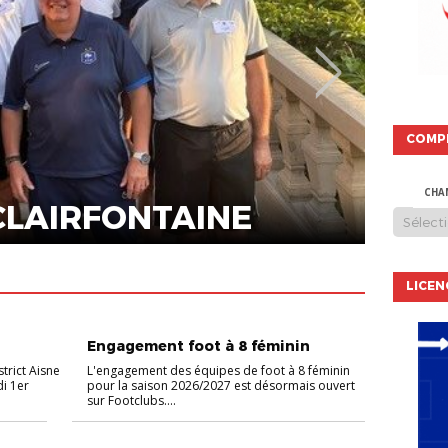
COMP
FEMININES
CHA
GUÉ DE DISTRICT !
ENG
LICEN
FEMININES
FILLES
Engagement foot à 8 féminin
strict Aisne
L'engagement des équipes de foot à 8 féminin
di 1er
pour la saison 2026/2027 est désormais ouvert
sur Footclubs....
NON CLASSÉ