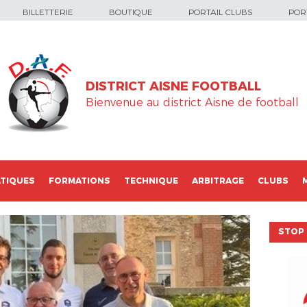
BILLETTERIE
BOUTIQUE
PORTAIL CLUBS
PORT
DISTRICT AISNE FOOTBALL
Bienvenue au district Aisne de football
TIQUES
FORMATIONS
TECHNIQUE
ARBITRAGE
CLUBS
STOP 