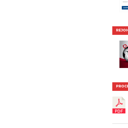
REJO
PROC