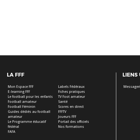
LA FFF
LIENS
Mon Espace FFF
Labels Fédéraux
Messageri
E-learning FFF
Fiches pratiques
Le football pour les enfants
TV Foot amateur
Football amateur
Santé
Football Féminin
Scores en direct
Guides dédiés au football
FFFTV
amateur
Joueurs FFF
Le Programme éducatif
Portail des officiels
fédéral
Nos formations
FAFA