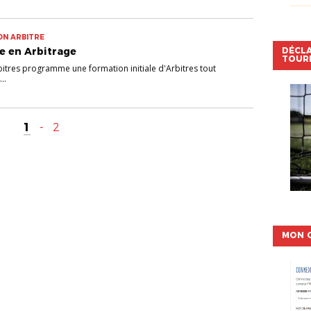
ON ARBITRE
DÉCL
le en Arbitrage
TOUR
tres programme une formation initiale d'Arbitres tout
..
1
-
2
MON 