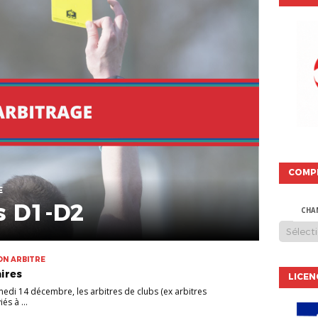
COMP
E
s D1-D2
CHA
ON ARBITRE
aires
LICEN
edi 14 décembre, les arbitres de clubs (ex arbitres
és à ...