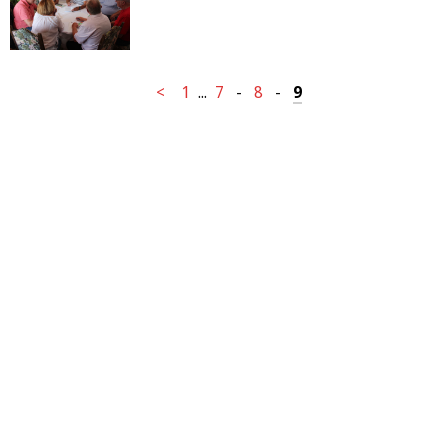
<
1
...
7
-
8
-
9