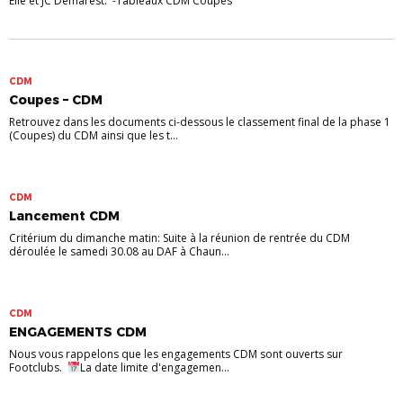
Elie et JC Demarest. -Tableaux CDM Coupes
CDM
Coupes – CDM
Retrouvez dans les documents ci-dessous le classement final de la phase 1
(Coupes) du CDM ainsi que les t...
CDM
Lancement CDM
Critérium du dimanche matin: Suite à la réunion de rentrée du CDM
déroulée le samedi 30.08 au DAF à Chaun...
CDM
ENGAGEMENTS CDM
Nous vous rappelons que les engagements CDM sont ouverts sur
Footclubs.
La date limite d'engagemen...