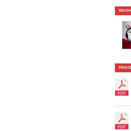
REJO
PROC