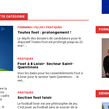
TTE CATÉGORIE
FEMININES | FILLES | PRATIQUES
FORMA
Toutes foot : prolongement !
Le dépôt des dossiers de candidature pour le
dispositif Toutes Foot est prolongé jusqu'au 22
mai ! ...
PRATIQUES
Foot à 8 Loisir- Secteur Saint-
Quentinois
Voici les dates pour les rassemblements Foot à
8 loisir pour le secteur Saint-Quentinois : - le
ven...
re la
(ou
PRATIQUES
DEVEN
n cadre
Section foot loisir
nt
Le football loisir est une philosophie de jeu.
 si
C’est jouer au football sans se soucier de la