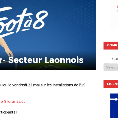
COMP
ir- Secteur Laonnois
CHA
LICEN
à 8 loisir 22.05
ticipants !