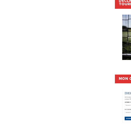
DÉCL
TOUR
MON 