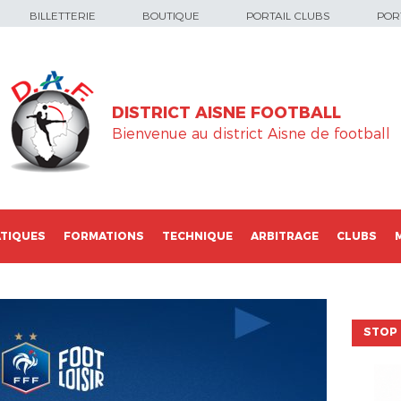
BILLETTERIE
BOUTIQUE
PORTAIL CLUBS
PORT
DISTRICT AISNE FOOTBALL
Bienvenue au district Aisne de football
TIQUES
FORMATIONS
TECHNIQUE
ARBITRAGE
CLUBS
STOP 